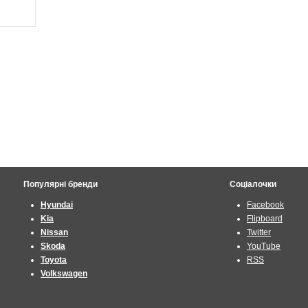
Популярні бренди
Соціалочки
Hyundai
Facebook
Kia
Flipboard
Nissan
Twitter
Skoda
YouTube
Toyota
RSS
Volkswagen