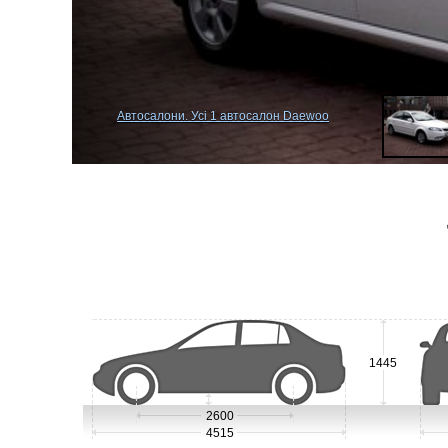
Автосалони. Усі 1 автосалон Daewoo
1445
2600
4515