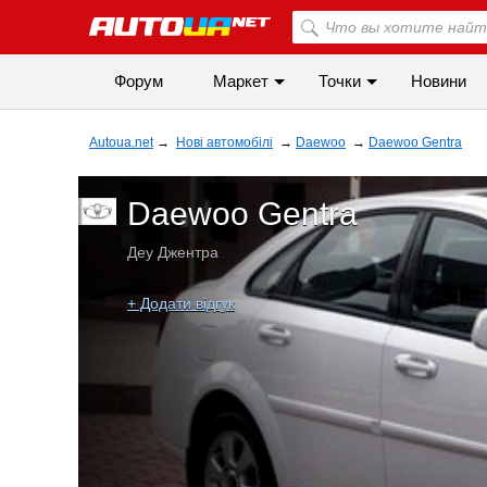
Форум
Маркет
Точки
Новини
Autoua.net
→
Нові автомобілі
→
Daewoo
→
Daewoo Gentra
Daewoo Gentra
Деу Джентра
+ Додати відгук