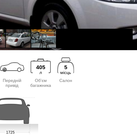
405
5
л
місць
Передній
Об'єм
Салон
привід
багажника
1725