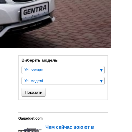
Виберіть модель
Усі бренди
Усі моделі
Показати
Gagadget.com
Чем сейчас воюют в